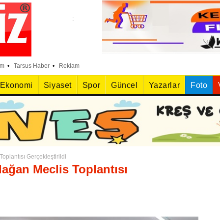
:
:
im
•
Tarsus Haber
•
Reklam
Ekonomi
Siyaset
Spor
Güncel
Yazarlar
Foto
:
plantısı Gerçekleştirildi
ağan Meclis Toplantısı