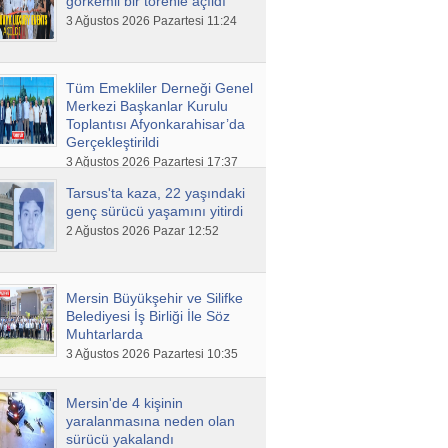
görkemli bir törenle açıldı
3 Ağustos 2026 Pazartesi 11:24
Celal Tezel
Meteorolojik bir inanış olarak
Eyyamı Bahur
Tüm Emekliler Derneği Genel
Merkezi Başkanlar Kurulu
Toplantısı Afyonkarahisar’da
Ahmet Akın
Gerçekleştirildi
Belediyeler Çevre Kalitesini
3 Ağustos 2026 Pazartesi 17:37
İyileştirmeyi Hedef Edinmelidir
Tarsus'ta kaza, 22 yaşındaki
genç sürücü yaşamını yitirdi
2 Ağustos 2026 Pazar 12:52
Mehmet Can BULUT
CHP’de sular bir türlü
durulmuyor
Mersin Büyükşehir ve Silifke
Belediyesi İş Birliği İle Söz
Hakan BULUT
Muhtarlarda
Gündeme gelmesin diye ne
3 Ağustos 2026 Pazartesi 10:35
gerekiyorsa yapılıyor!
Mersin'de 4 kişinin
yaralanmasına neden olan
Bedir Hasırcı
sürücü yakalandı