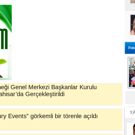
Fot
eği Genel Merkezi Başkanlar Kurulu
hisar’da Gerçekleştirildi
Ma
Y
y Events” görkemli bir törenle açıldı