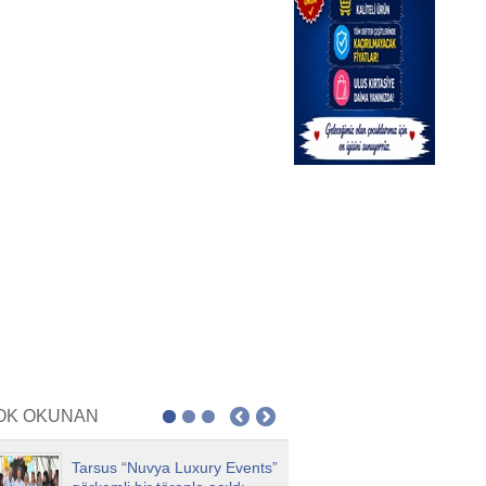
Tarsus'ta bie şahıs evinde ölü
bulundu
7 Ağustos 2026 Cuma 17:08
Saadet Partisi, Tarsus Alifakı
Yolunu TBMM Gündemine
Taşıdı
3 Ağustos 2026 Pazartesi 10:23
Mersin Büyükşehir’in Akustik
Sahnesi Yaz Akşamlarına
Ritim Katıyor
8 Ağustos 2026 Cumartesi 13:05
Büyükşehir Kampüs Mersin
ve Garaj Mersin’de Dijital
Dönüşüm Eğitimleri Sürüyor
OK OKUNAN
4 Ağustos 2026 Salı 09:24
Tarsus “Nuvya Luxury Events”