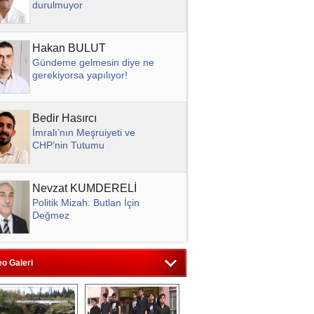
Tarsus İdmanyurdu
Hakan BULUT
Kulübünden açıklama:
Gündeme gelmesin diye ne
Elektrik borçları ödendi
gerekiyorsa yapılıyor!
7 Ağustos 2026 Cuma 15:28
Mersin Büyükşehir, Bm’de
Bedir Hasırcı
Tanıtılan Türkiye’nin İlk
İmralı’nın Meşruiyeti ve
Gönüllü Ulusaltı
CHP’nin Tutumu
Değerlendirme Raporu’nda İlk
Sırada Yer Aldı
6 Ağustos 2026 Perşembe 12:30
Nevzat KUMDERELİ
Büyükşehir Belediyesi’nden
Politik Mizah: Butlan İçin
Tarsus’ta Yol Onarım
Değmez
Çalışmaları
5 Ağustos 2026 Çarşamba 12:56
Celal Tezel
Carettalar’da Hedef Yeniden
Meteorolojik bir inanış olarak
Süper Lig
eo Galeri
Eyyamı Bahur
6 Ağustos 2026 Perşembe 16:00
Ahmet Akın