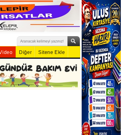
Video
Diğer
Sitene Ekle
Carettalar’da Hedef Yeniden
Süper Lig
6 Ağustos 2026 Perşembe 16:00
Mersin Büyükşehir’in Açık
Hava Sineması Bu Kez
Minikler İçin Kuruldu
4 Ağustos 2026 Salı 09:15