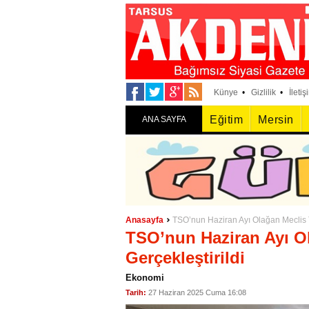
Künye
•
Gizlilik
•
İletiş
Eğitim
Mersin
ANA SAYFA
Anasayfa
TSO’nun Haziran Ayı Olağan Meclis To
TSO’nun Haziran Ayı Ol
Gerçekleştirildi
Ekonomi
Tarih:
27 Haziran 2025 Cuma 16:08