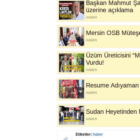
Başkan Mahmut Şahin
üzerine açıklama
HABER
Mersin OSB Müteşeb
HABER
Üzüm Üreticisini “M
Vurdu!
HABER
Resume Adıyaman Çi
HABER
Sudan Heyetinden Me
HABER
Etiketler:
haber