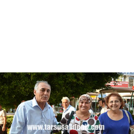
Salon Sporları
Tarsus İdmanyurdu
Spor
Özel
Sivil Toplum
Asayiş Toplum
Güncel