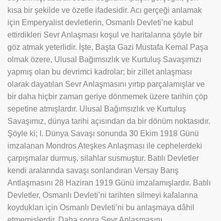
kısa bir şekilde ve özetle ifadesidir. Acı gerçeği anlamak
için Emperyalist devletlerin, Osmanlı Devleti’ne kabul
ettirdikleri Sevr Anlaşması koşul ve haritalarına şöyle bir
göz atmak yeterlidir. İşte, Başta Gazi Mustafa Kemal Paşa
olmak özere, Ulusal Bağımsızlık ve Kurtuluş Savaşımızı
yapmış olan bu devrimci kadrolar; bir zillet anlaşması
olarak dayatılan Sevr Anlaşmasını yırtıp parçalamışlar ve
bir daha hiçbir zaman geriye dönmemek üzere tarihin çöp
sepetine atmışlardır. Ulusal Bağımsızlık ve Kurtuluş
Savaşımız, dünya tarihi açısından da bir dönüm noktasıdır.
Şöyle ki; I. Dünya Savaşı sonunda 30 Ekim 1918 Günü
imzalanan Mondros Ateşkes Anlaşması ile cephelerdeki
çarpışmalar durmuş, silahlar susmuştur. Batılı Devletler
kendi aralarında savaşı sonlandıran Versay Barış
Antlaşmasını 28 Haziran 1919 Günü imzalamışlardır. Batılı
Devletler, Osmanlı Devleti’ni tarihten silmeyi kafalarına
koydukları için Osmanlı Devleti’ni bu anlaşmaya dâhil
etmemişlerdir. Daha sonra Sevr Anlaşmasını