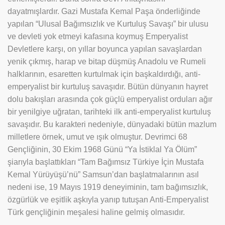
dayatmışlardır. Gazi Mustafa Kemal Paşa önderliğinde
yapılan “Ulusal Bağımsızlık ve Kurtuluş Savaşı” bir ulusu
ve devleti yok etmeyi kafasına koymuş Emperyalist
Devletlere karşı, on yıllar boyunca yapılan savaşlardan
yenik çıkmış, harap ve bitap düşmüş Anadolu ve Rumeli
halklarının, esaretten kurtulmak için başkaldırdığı, anti-
emperyalist bir kurtuluş savaşıdır. Bütün dünyanın hayret
dolu bakışları arasında çok güçlü emperyalist orduları ağır
bir yenilgiye uğratan, tarihteki ilk anti-emperyalist kurtuluş
savaşıdır. Bu karakteri nedeniyle, dünyadaki bütün mazlum
milletlere örnek, umut ve ışık olmuştur. Devrimci 68
Gençliğinin, 30 Ekim 1968 Günü “Ya İstiklal Ya Ölüm”
şiarıyla başlattıkları “Tam Bağımsız Türkiye İçin Mustafa
Kemal Yürüyüşü’nü” Samsun’dan başlatmalarının asıl
nedeni ise, 19 Mayıs 1919 deneyiminin, tam bağımsızlık,
özgürlük ve eşitlik aşkıyla yanıp tutuşan Anti-Emperyalist
Türk gençliğinin meşalesi haline gelmiş olmasıdır.