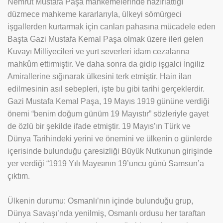
Nemrut Mustafa Paşa mahkemelerinde hazırlattığı
düzmece mahkeme kararlarıyla, ülkeyi sömürgeci
işgallerden kurtarmak için canları pahasına mücadele eden
Başta Gazi Mustafa Kemal Paşa olmak üzere ileri gelen
Kuvayı Milliyecileri ve yurt severleri idam cezalarına
mahkûm ettirmiştir. Ve daha sonra da gidip işgalci İngiliz
Amirallerine sığınarak ülkesini terk etmiştir. Hain ilan
edilmesinin asıl sebepleri, işte bu gibi tarihi gerçeklerdir.
Gazi Mustafa Kemal Paşa, 19 Mayıs 1919 gününe verdiği
önemi “benim doğum günüm 19 Mayıstır” sözleriyle gayet
de özlü bir şekilde ifade etmiştir. 19 Mayıs’ın Türk ve
Dünya Tarihindeki yerini ve önemini ve ülkenin o günlerde
içerisinde bulunduğu çaresizliği Büyük Nutkunun girişinde
yer verdiği “1919 Yılı Mayısının 19’uncu günü Samsun’a
çıktım.
Ülkenin durumu: Osmanlı’nın içinde bulunduğu grup,
Dünya Savaşı’nda yenilmiş, Osmanlı ordusu her taraftan