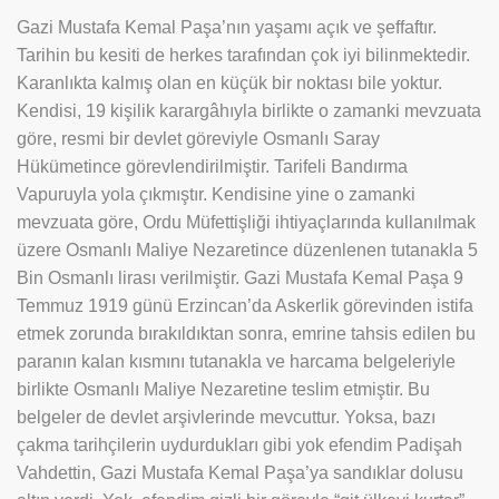
Gazi Mustafa Kemal Paşa’nın yaşamı açık ve şeffaftır.
Tarihin bu kesiti de herkes tarafından çok iyi bilinmektedir.
Karanlıkta kalmış olan en küçük bir noktası bile yoktur.
Kendisi, 19 kişilik karargâhıyla birlikte o zamanki mevzuata
göre, resmi bir devlet göreviyle Osmanlı Saray
Hükümetince görevlendirilmiştir. Tarifeli Bandırma
Vapuruyla yola çıkmıştır. Kendisine yine o zamanki
mevzuata göre, Ordu Müfettişliği ihtiyaçlarında kullanılmak
üzere Osmanlı Maliye Nezaretince düzenlenen tutanakla 5
Bin Osmanlı lirası verilmiştir. Gazi Mustafa Kemal Paşa 9
Temmuz 1919 günü Erzincan’da Askerlik görevinden istifa
etmek zorunda bırakıldıktan sonra, emrine tahsis edilen bu
paranın kalan kısmını tutanakla ve harcama belgeleriyle
birlikte Osmanlı Maliye Nezaretine teslim etmiştir. Bu
belgeler de devlet arşivlerinde mevcuttur. Yoksa, bazı
çakma tarihçilerin uydurdukları gibi yok efendim Padişah
Vahdettin, Gazi Mustafa Kemal Paşa’ya sandıklar dolusu