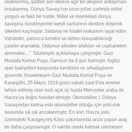
zedelenmiş, şartları son derece ağır bir ateşkes antlaşması
imzalanmış. Dünya Savaşı’nın uzun yılları zarfında millet
yorgun ve fakir bir halde. Millet ve memleketi dünya
savaşına sürükleyenler kendi canlarının derdine düşerek
ülkeden kaçmışlar. Saltanat ve hilafet makamını işgal eden
Vahdettin, yalnızca kendini ve tahtını koruyabileceği
çareler aramakta. Ordunun elinden silahları ve cephaneleri
alınmakta…” Sözleriyle açıklamaya çalışmıştır. Gazi
Mustafa Kemal Paşa, Samsun’da 6 gün kalmıştır. İngiliz
ajan faaliyetleri karşısında kendisini ve arkadaşlarını
güvende hissetmeyen Gazi Mustafa Kemal Paşa ve
Karargâhı, 25 Mayıs 1919 günü sabah saat 9’da emrine
tahsis edilmiş olan üstü açık üç hurda Mercedes araba ile
Havza’ya doğru hareket etmiştir. Otomobiller, I. Dünya
Savaşından kalma eski otomobiller olduğu için yolculuk
sırasında sık sık arızalanmıştır. En son, Havza yolu
üzerindeki Karageçmiş Köyü yakınlarında arıza yapan araç
bir daha çalışmamıştır. O vakitte orada kalmak istemeyen