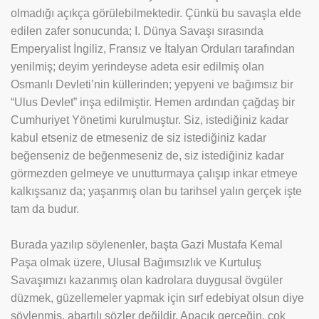
olmadığı açıkça görülebilmektedir. Çünkü bu savaşla elde
edilen zafer sonucunda; I. Dünya Savaşı sırasında
Emperyalist İngiliz, Fransız ve İtalyan Orduları tarafından
yenilmiş; deyim yerindeyse adeta esir edilmiş olan
Osmanlı Devleti’nin küllerinden; yepyeni ve bağımsız bir
“Ulus Devlet” inşa edilmiştir. Hemen ardından çağdaş bir
Cumhuriyet Yönetimi kurulmuştur. Siz, istediğiniz kadar
kabul etseniz de etmeseniz de siz istediğiniz kadar
beğenseniz de beğenmeseniz de, siz istediğiniz kadar
görmezden gelmeye ve unutturmaya çalışıp inkar etmeye
kalkışsanız da; yaşanmış olan bu tarihsel yalın gerçek işte
tam da budur.
Burada yazılıp söylenenler, başta Gazi Mustafa Kemal
Paşa olmak üzere, Ulusal Bağımsızlık ve Kurtuluş
Savaşımızı kazanmış olan kadrolara duygusal övgüler
düzmek, güzellemeler yapmak için sırf edebiyat olsun diye
söylenmiş, abartılı sözler değildir. Apaçık gerçeğin, çok