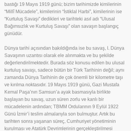
bastığı 19 Mayıs 1919 günü; bizim tarihimizde kimilerinin
Salon Sporları
“Millî Mücadele”, kimilerinin “İstiklal Harbi”, kimilerinin ise
“Kurtuluş Savaşı” dedikleri ve tarihteki asıl adı “Ulusal
Tarsus İdmanyurdu
Bağımsızlık ve Kurtuluş Savaşı” olan savaşın başlangıç
Spor
günüdür.
Özel
Dünya tarihi açısından bakıldığında ise bu savaş, I. Dünya
Savaşının uzantısı olarak ele alınmakta ve bu şekilde
Sivil Toplum
değerlendirilmektedir. Burada söz konusu edilen bu ulusal
Asayiş Toplum
kurtuluş savaşı, sadece bütün bir Türk Tarihinin değil; aynı
zamanda Dünya Tarihinin de çok önemli bir kilometre taşı
Güncel
ve kırılma noktasıdır. 19 Mayıs 1919 günü, Gazi Mustafa
Kemal Paşa’nın Samsun’a ayak basmasıyla birlikte
başlayan bu savaş, uzun süren zorlu ve kanlı bir
mücadelenin ardından; TBMM Ordularının 9 Eylül 1922
Günü İzmir’i teslim almalarıyla son bulmuştur. Artık bu
tarihten sonra yaşanan süreç, Cumhuriyet yönetiminin
kurulması ve Atatürk Devrimlerinin gerçekleştirilmesi