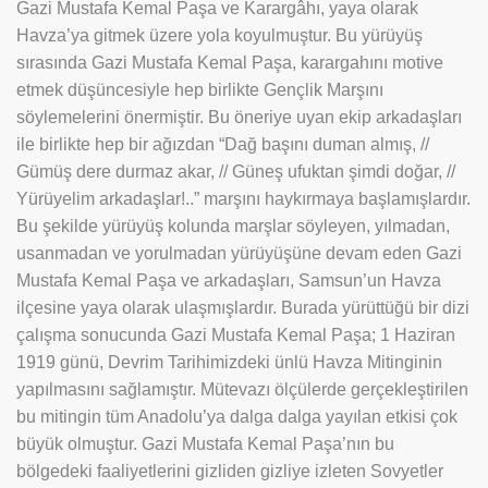
Gazi Mustafa Kemal Paşa ve Karargâhı, yaya olarak
Havza’ya gitmek üzere yola koyulmuştur. Bu yürüyüş
sırasında Gazi Mustafa Kemal Paşa, karargahını motive
etmek düşüncesiyle hep birlikte Gençlik Marşını
söylemelerini önermiştir. Bu öneriye uyan ekip arkadaşları
ile birlikte hep bir ağızdan “Dağ başını duman almış, //
Gümüş dere durmaz akar, // Güneş ufuktan şimdi doğar, //
Yürüyelim arkadaşlar!..” marşını haykırmaya başlamışlardır.
Bu şekilde yürüyüş kolunda marşlar söyleyen, yılmadan,
usanmadan ve yorulmadan yürüyüşüne devam eden Gazi
Mustafa Kemal Paşa ve arkadaşları, Samsun’un Havza
ilçesine yaya olarak ulaşmışlardır. Burada yürüttüğü bir dizi
çalışma sonucunda Gazi Mustafa Kemal Paşa; 1 Haziran
1919 günü, Devrim Tarihimizdeki ünlü Havza Mitinginin
yapılmasını sağlamıştır. Mütevazı ölçülerde gerçekleştirilen
bu mitingin tüm Anadolu’ya dalga dalga yayılan etkisi çok
büyük olmuştur. Gazi Mustafa Kemal Paşa’nın bu
bölgedeki faaliyetlerini gizliden gizliye izleten Sovyetler