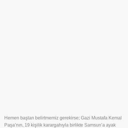
Kent Rehberi
Kültür-Sanat-Tarih
Eğitim
Çamlıyayla
Mersin
Bölge
Ekonomi
Sağlık
Yaşam
Siyaset
Hemen baştan belirtmemiz gerekirse; Gazi Mustafa Kemal
Paşa’nın, 19 kişilik karargahıyla birlikte Samsun’a ayak
Yazarlar