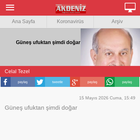
MENU
Ana Sayfa
Ana Sayfa
Koronavirüs
Arşiv
İlanlar
Güneş ufuktan şimdi doğar
Foto Galeri
Video Galeri
Celal Tezel
Sektör
paylaş
tweetle
paylaş
paylaş
Koronavirüs
Mutlu Gün
15 Mayıs 2026 Cuma, 15:49
Güneş ufuktan şimdi doğar
Adana
Ülke Gündemi
Arşiv