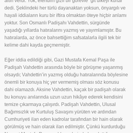
altın verdi. Yok, efendim gizli bir görevle “git ülkeyi kurtar”
dedi. Şeklindeki her türlü dayanaktan yoksun, önyargılı ve
hayali iddiaların kuru bir iftira olmaktan öteye hiçbir anlamı
yoktur. Son Osmanlı Padişahı Vahdettin, sürgünde
yaşadığı yıllarda hatıralarını yazmış ve yayımlamıştır. Bu
hatıralarda, az önce bahsettiğim safsatalarla ilgili tek bir
kelime dahi kayda geçmemiştir.
Eğer iddia edildiği gibi, Gazi Mustafa Kemal Paşa ile
Padişah Vahdettin arasında böyle bir görüşme yaşanmış
olsaydı; Vahdettin’in yazmış olduğu hatıralarında böylesine
önemli bir konuya hiç yer vermemiş olması söz konusu
dahi olamazdı. Aksine Vahdettin, kaçak bir padişah olarak
bu konuyu anılarında uzun uzun hikâye ederek kendisini
temize çıkarmaya çalışırdı. Padişah Vahdettin, Ulusal
Bağımsızlık ve Kurtuluş Savaşını yürüten ve ardından
Cumhuriyeti ilan eden kadrolar tarafından bir hain olarak
görülmüş ve hain olarak ilan edilmiştir. Çünkü kurdurduğu