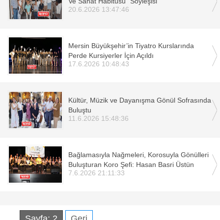
Ve Sanat Habitusu” Söyleşisi
20.6.2026 13:47:46
Mersin Büyükşehir’in Tiyatro Kurslarında
Perde Kursiyerler İçin Açıldı
17.6.2026 10:48:43
Kültür, Müzik ve Dayanışma Gönül Sofrasında
Buluştu
11.6.2026 15:48:36
Bağlamasıyla Nağmeleri, Korosuyla Gönülleri
Buluşturan Koro Şefi: Hasan Basri Üstün
7.6.2026 21:11:33
Sayfa: 2
Geri