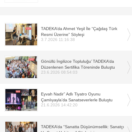
Salon Sporları
Tarsus İdmanyurdu
TADEKA’da Ahmet Yeşil İle “Çağdaş Türk
Spor
Resmi Üzerine” Söyleşi
3.7.2026 11:16:38
Özel
Sivil Toplum
Gönüllü İngilizce Topluluğu’ TADEKA’da
Düzenlenen Sertifika Töreninde Buluştu
Asayiş Toplum
23.6.2026 08:54:03
Güncel
Eyvah Nadir” Adlı Tiyatro Oyunu
Çamlıyayla’da Sanatseverlerle Buluştu
21.6.2026 14:42:20
TADEKA’da “Sanatta Düşünümsellik: Sanatçı