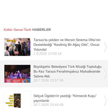
Kent Rehberi
Kültür-Sanat-Tarih
Eğitim
Kültür-Sanat-Tarih
HABERLER
Çamlıyayla
Tarsus’ta çekilen ve Mersin Sinema Ofisi’nin
Desteklediği “Kesilmiş Bir Ağaç Gibi”, Oscar
Mersin
Yolunda!
1.8.2026 13:03:19
Bölge
Ekonomi
Büyükşehir Belediyesi Türk Müziği Topluluğu
Bu Kez Tarsus Ferahimşalvuz Mahallesinde
Sağlık
Sahne Aldı
28.7.2026 13:57:58
Yaşam
Siyaset
Selçuk Ügüten’in yazdığı “Kimsecik Kuşu”
yayınlandı
24.7.2026 15:44:49
Yazarlar