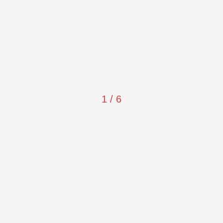
Kent Rehberi
Kültür-Sanat-Tarih
Eğitim
Çamlıyayla
Mersin
1 / 6
Bölge
Ekonomi
Sağlık
Yaşam
Siyaset
Yazarlar