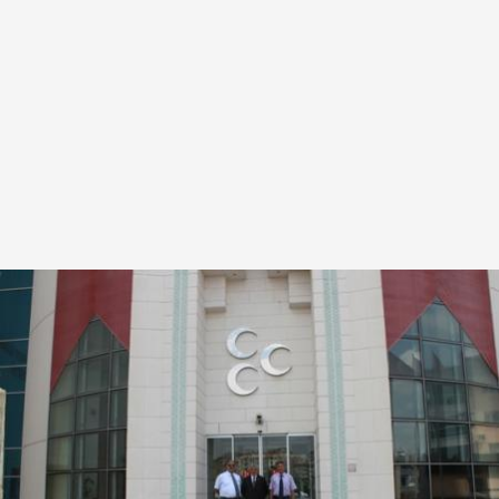
Salon Sporları
Tarsus İdmanyurdu
Spor
Özel
Sivil Toplum
Asayiş Toplum
Güncel