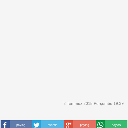
2 Temmuz 2015 Perşembe 19:39
paylaş
tweetle
paylaş
paylaş