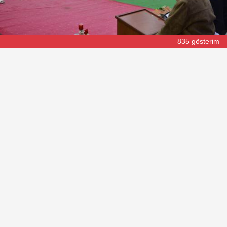
835 gösterim