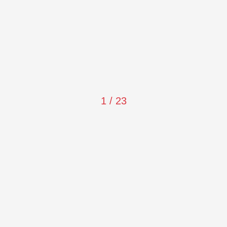
Kent Rehberi
Kültür-Sanat-Tarih
Eğitim
Çamlıyayla
Mersin
1 / 23
Bölge
Ekonomi
Sağlık
Yaşam
Siyaset
Yazarlar