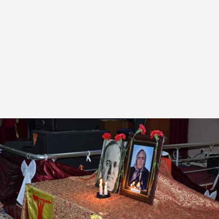
Salon Sporları
Tarsus İdmanyurdu
Spor
Özel
Sivil Toplum
Asayiş Toplum
Güncel