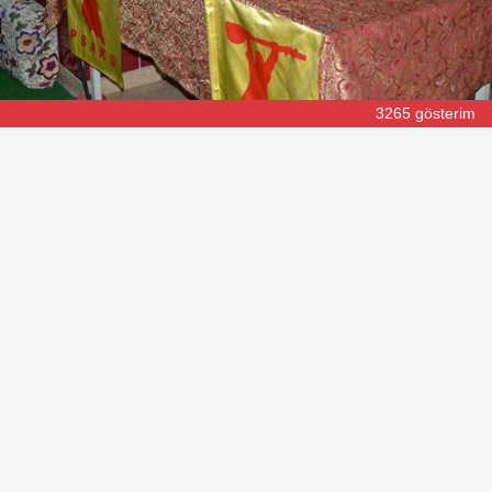
3265 gösterim