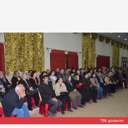
786 gösterim