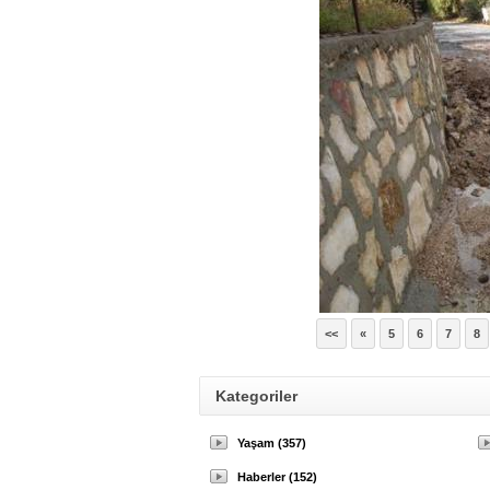
<<
«
5
6
7
8
Kategoriler
Yaşam (357)
Haberler (152)