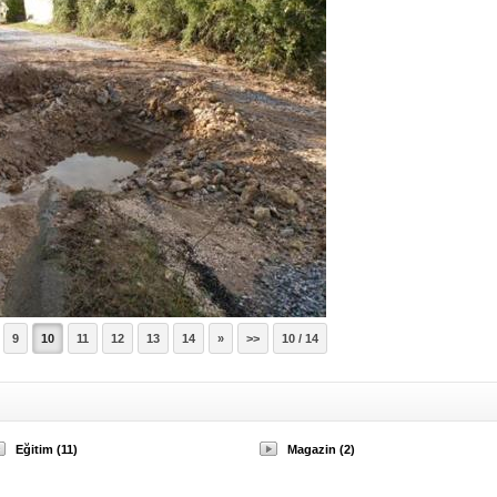
9
10
11
12
13
14
»
>>
10 / 14
Eğitim (11)
Magazin (2)