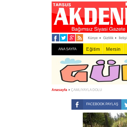
Künye
•
Gizlilik
•
İletiş
Eğitim
Mersin
ANA SAYFA
Anasayfa
ÇAMLIYAYLA DOLU