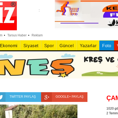
:
:
im
•
Tarsus Haber
•
Reklam
Ekonomi
Siyaset
Spor
Güncel
Yazarlar
Foto
:
ÇA
1020 gö
2 Temm